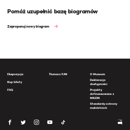
Pomóż uzupełnić bazę biogramów
Zaproponuj nowy biogram
Ekspozycja
Tłumacz PJM
O Muzeum
Deklaracja
Kup bilety
dostępności
FAQ
Projekty
dofinansowane z
MKiDN
Standardy ochrony
małoletnich