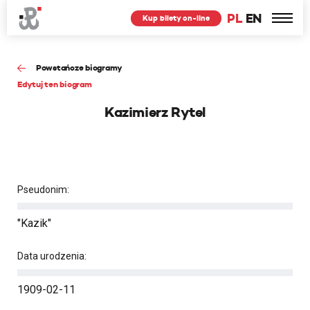
PL
EN
Kup bilety on-line
Powstańcze biogramy
Edytuj ten biogram
Kazimierz Rytel
Pseudonim:
"Kazik"
Data urodzenia:
1909-02-11