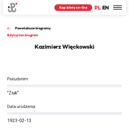
PL
EN
Kup bilety on-line
Powstańcze biogramy
Edytuj ten biogram
Kazimierz Więckowski
Pseudonim:
"Ziuk"
Data urodzenia:
1923-02-13