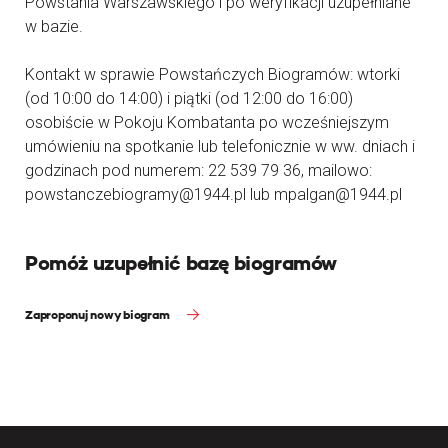
Powstania Warszawskiego i po weryfikacji uzupełniane
w bazie.
Kontakt w sprawie Powstańczych Biogramów: wtorki
(od 10:00 do 14:00) i piątki (od 12:00 do 16:00)
osobiście w Pokoju Kombatanta po wcześniejszym
umówieniu na spotkanie lub telefonicznie w ww. dniach i
godzinach pod numerem: 22 539 79 36, mailowo:
powstanczebiogramy@1944.pl lub mpalgan@1944.pl
Pomóż uzupełnić bazę biogramów
Zaproponuj nowy biogram