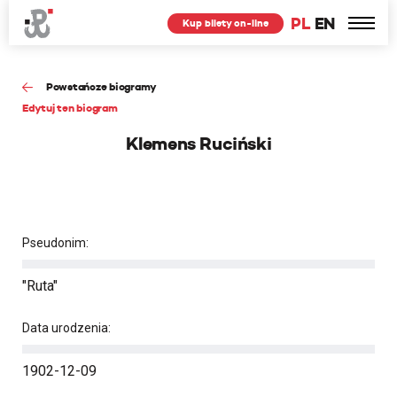
PL
EN
Kup bilety on-line
Powstańcze biogramy
Edytuj ten biogram
Klemens Ruciński
Pseudonim:
"Ruta"
Data urodzenia:
1902-12-09