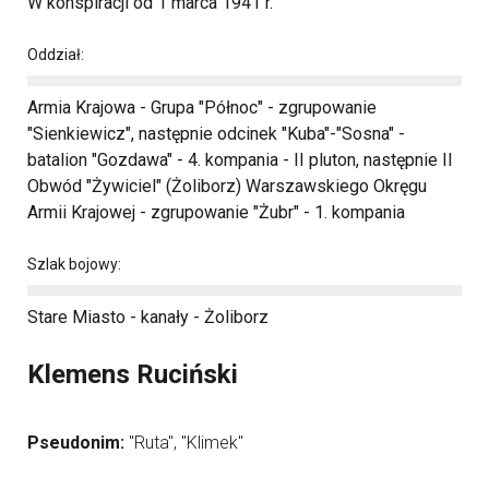
W konspiracji od 1 marca 1941 r.
Oddział:
Armia Krajowa - Grupa "Północ" - zgrupowanie
"Sienkiewicz", następnie odcinek "Kuba"-"Sosna" -
batalion "Gozdawa" - 4. kompania - II pluton, następnie II
Obwód "Żywiciel" (Żoliborz) Warszawskiego Okręgu
Armii Krajowej - zgrupowanie "Żubr" - 1. kompania
Szlak bojowy:
Stare Miasto - kanały - Żoliborz
Klemens Ruciński
Pseudonim:
"Ruta", "Klimek"