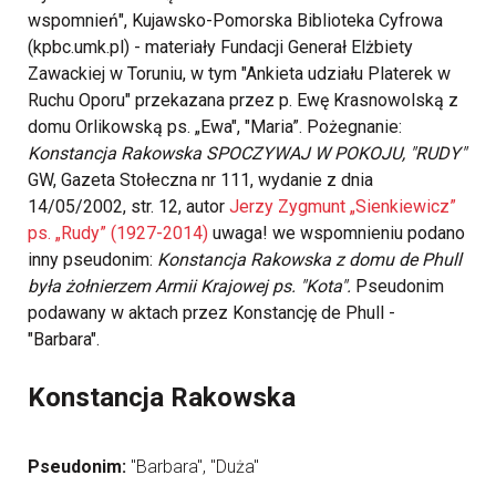
wspomnień", Kujawsko-Pomorska Biblioteka Cyfrowa
(kpbc.umk.pl) - materiały Fundacji Generał Elżbiety
Zawackiej w Toruniu, w tym "Ankieta udziału Platerek w
Ruchu Oporu" przekazana przez p. Ewę Krasnowolską z
domu Orlikowską ps. „Ewa", "Maria”. Pożegnanie:
Konstancja Rakowska SPOCZYWAJ W POKOJU, "RUDY"
GW, Gazeta Stołeczna nr 111, wydanie z dnia
14/05/2002, str. 12, autor
Jerzy Zygmunt „Sienkiewicz”
ps. „Rudy” (1927-2014)
uwaga! we wspomnieniu podano
inny pseudonim:
Konstancja Rakowska z domu de Phull
była żołnierzem Armii Krajowej ps. "Kota".
Pseudonim
podawany w aktach przez Konstancję de Phull -
"Barbara".
Konstancja Rakowska
Pseudonim:
"Barbara", "Duża"