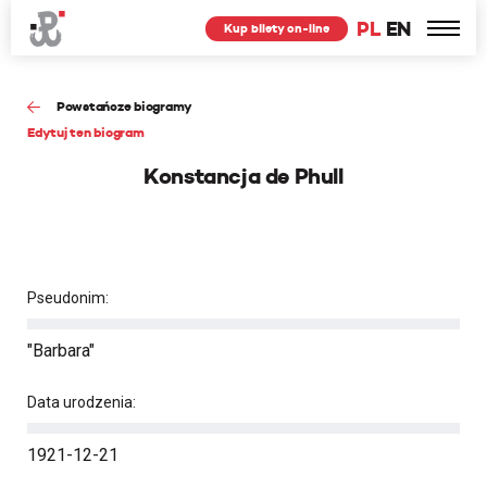
PL
EN
Kup bilety on-line
Powstańcze biogramy
Edytuj ten biogram
Konstancja de Phull
Pseudonim:
"Barbara"
Data urodzenia:
1921-12-21