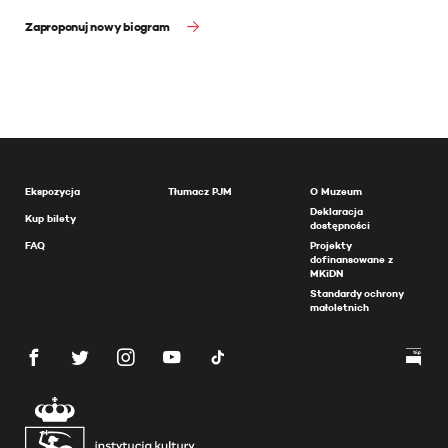
Zaproponuj nowy biogram
Ekspozycja
Tłumacz PJM
O Muzeum
Deklaracja
Kup bilety
dostępności
FAQ
Projekty
dofinansowane z
MKiDN
Standardy ochrony
małoletnich