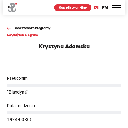
PL
EN
Kup bilety on-line
Powstańcze biogramy
Edytuj ten biogram
Krystyna Adamska
Pseudonim:
"Blandyna"
Data urodzenia:
1924-03-30