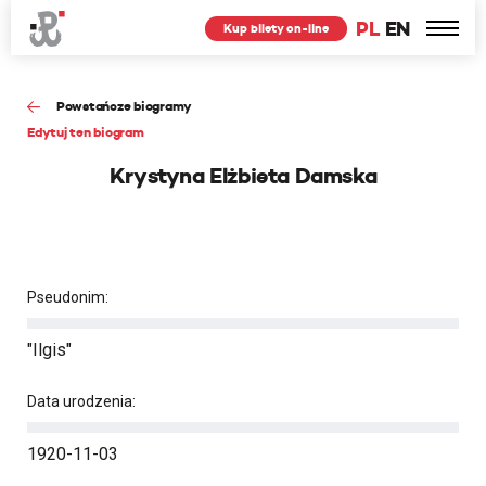
PL
EN
Kup bilety on-line
Powstańcze biogramy
Edytuj ten biogram
Krystyna Elżbieta Damska
Pseudonim:
"Ilgis"
Data urodzenia:
1920-11-03