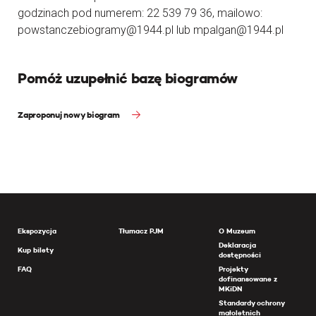
godzinach pod numerem: 22 539 79 36, mailowo:
powstanczebiogramy@1944.pl lub mpalgan@1944.pl
Pomóż uzupełnić bazę biogramów
Zaproponuj nowy biogram
Ekspozycja
Tłumacz PJM
O Muzeum
Deklaracja
Kup bilety
dostępności
FAQ
Projekty
dofinansowane z
MKiDN
Standardy ochrony
małoletnich