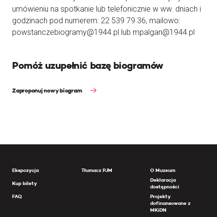
umówieniu na spotkanie lub telefonicznie w ww. dniach i
godzinach pod numerem: 22 539 79 36, mailowo:
powstanczebiogramy@1944.pl lub mpalgan@1944.pl
Pomóż uzupełnić bazę biogramów
Zaproponuj nowy biogram
Ekspozycja
Tłumacz PJM
O Muzeum
Deklaracja
Kup bilety
dostępności
FAQ
Projekty
dofinansowane z
MKiDN