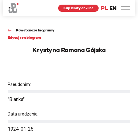
PL
EN
Kup bilety on-line
Powstańcze biogramy
Edytuj ten biogram
Krystyna Romana Gójska
Pseudonim:
"Bianka"
Data urodzenia:
1924-01-25