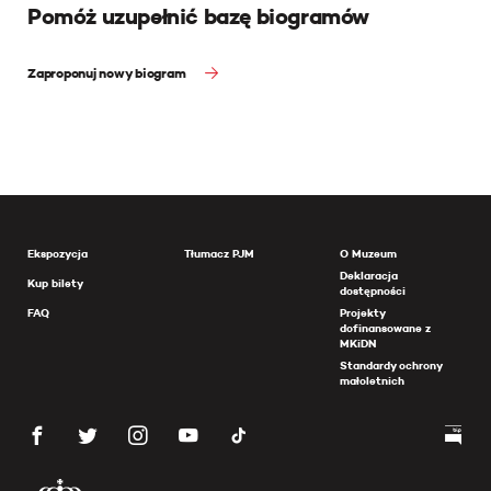
Pomóż uzupełnić bazę biogramów
Zaproponuj nowy biogram
Ekspozycja
Tłumacz PJM
O Muzeum
Deklaracja
Kup bilety
dostępności
FAQ
Projekty
dofinansowane z
MKiDN
Standardy ochrony
małoletnich