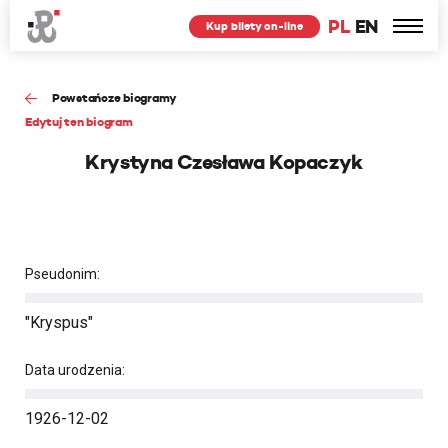
PL
EN
Kup bilety on-line
Powstańcze biogramy
Edytuj ten biogram
Krystyna Czesława Kopaczyk
Pseudonim:
"Kryspus"
Data urodzenia:
1926-12-02