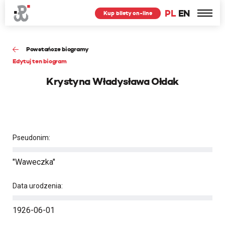
PL
EN
Kup bilety on-line
Powstańcze biogramy
Edytuj ten biogram
Krystyna Władysława Ołdak
Pseudonim:
"Waweczka"
Data urodzenia:
1926-06-01