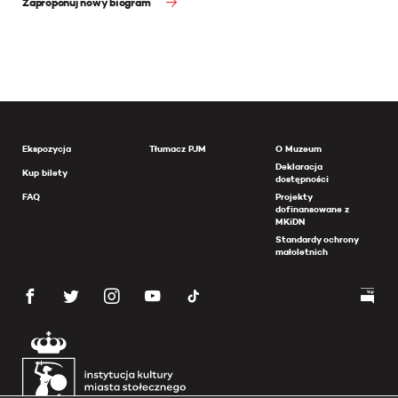
Zaproponuj nowy biogram
Ekspozycja
Tłumacz PJM
O Muzeum
Deklaracja
Kup bilety
dostępności
FAQ
Projekty
dofinansowane z
MKiDN
Standardy ochrony
małoletnich