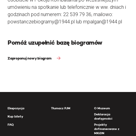
umówieniu na spotkanie lub telefonicznie w ww. dniach i
godzinach pod numerem: 22 539 79 36, mailowo:
powstanczebiogramy@1944.pl lub mpalgan@1944.pl
Pomóż uzupełnić bazę biogramów
Zaproponuj nowy biogram
Ekspozycja
Tłumacz PJM
O Muzeum
Deklaracja
Kup bilety
dostępności
FAQ
Projekty
dofinansowane z
MKiDN