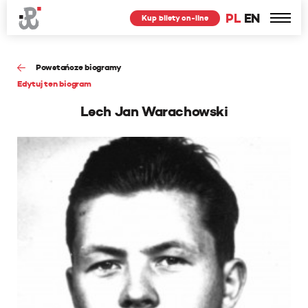
PL
EN
Kup bilety on-line
Powstańcze biogramy
Edytuj ten biogram
Lech Jan Warachowski