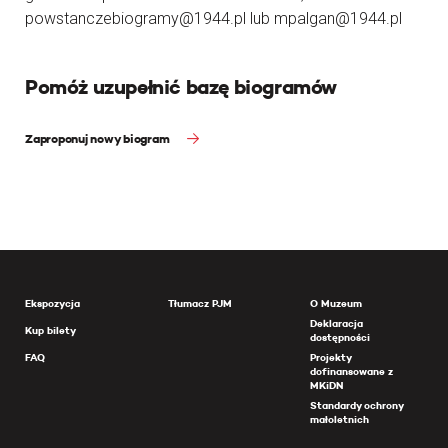
powstanczebiogramy@1944.pl lub mpalgan@1944.pl
Pomóż uzupełnić bazę biogramów
Zaproponuj nowy biogram
Ekspozycja
Tłumacz PJM
O Muzeum
Deklaracja
Kup bilety
dostępności
FAQ
Projekty
dofinansowane z
MKiDN
Standardy ochrony
małoletnich