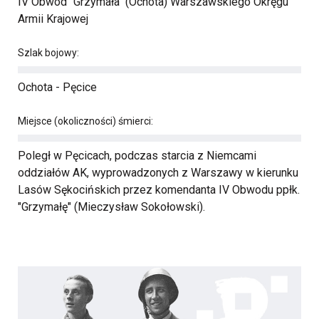
IV Obwód "Grzymała" (Ochota) Warszawskiego Okręgu
Armii Krajowej
Szlak bojowy:
Ochota - Pęcice
Miejsce (okoliczności) śmierci:
Poległ w Pęcicach, podczas starcia z Niemcami
oddziałów AK, wyprowadzonych z Warszawy w kierunku
Lasów Sękocińskich przez komendanta IV Obwodu ppłk.
"Grzymałę" (Mieczysław Sokołowski).