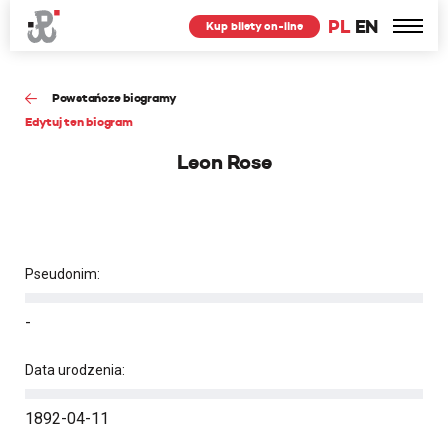
PL
EN
Kup bilety on-line
Powstańcze biogramy
Edytuj ten biogram
Leon Rose
Pseudonim:
-
Data urodzenia:
1892-04-11