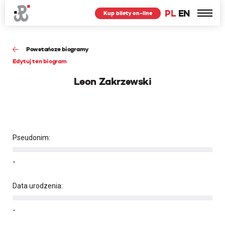
PL
EN
Kup bilety on-line
Powstańcze biogramy
Edytuj ten biogram
Leon Zakrzewski
Pseudonim:
-
Data urodzenia:
-