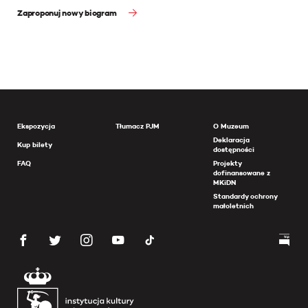
Zaproponuj nowy biogram
Ekspozycja
Tłumacz PJM
O Muzeum
Deklaracja
Kup bilety
dostępności
FAQ
Projekty
dofinansowane z
MKiDN
Standardy ochrony
małoletnich