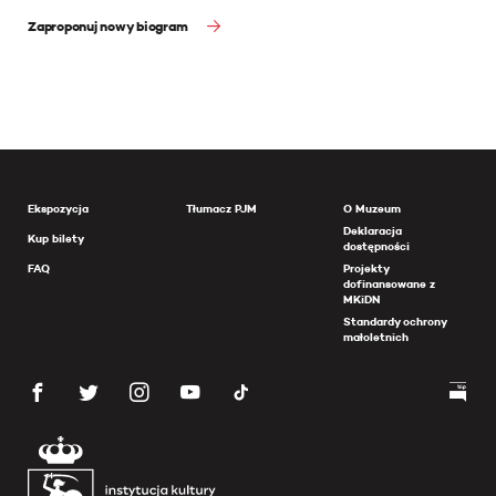
Zaproponuj nowy biogram
Ekspozycja
Tłumacz PJM
O Muzeum
Deklaracja
Kup bilety
dostępności
FAQ
Projekty
dofinansowane z
MKiDN
Standardy ochrony
małoletnich