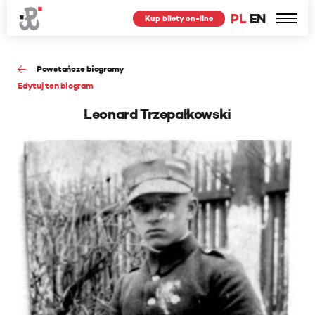
PL
EN
Kup bilety on-line
Powstańcze biogramy
Edytuj ten biogram
Leonard Trzepałkowski