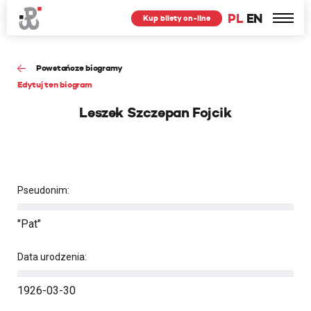
PL
EN
Kup bilety on-line
Powstańcze biogramy
Edytuj ten biogram
Leszek Szczepan Fojcik
Pseudonim:
"Pat"
Data urodzenia:
1926-03-30