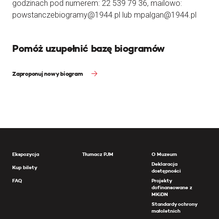
godzinach pod numerem: 22 539 79 36, mailowo:
powstanczebiogramy@1944.pl lub mpalgan@1944.pl
Pomóż uzupełnić bazę biogramów
Zaproponuj nowy biogram
Ekspozycja
Tłumacz PJM
O Muzeum
Deklaracja
Kup bilety
dostępności
FAQ
Projekty
dofinansowane z
MKiDN
Standardy ochrony
małoletnich