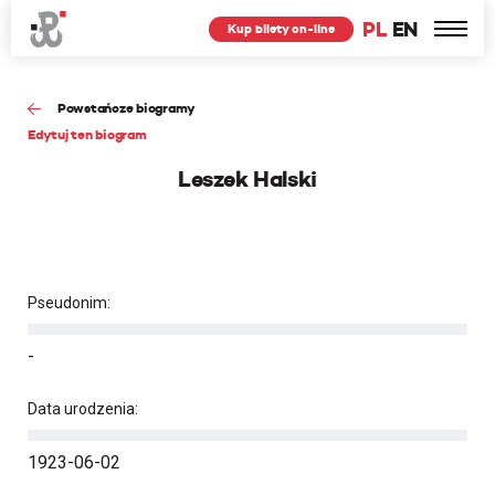
PL
EN
Kup bilety on-line
Powstańcze biogramy
Edytuj ten biogram
Leszek Halski
Pseudonim:
-
Data urodzenia:
1923-06-02