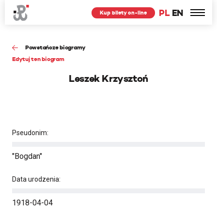
PL
EN
Kup bilety on-line
Powstańcze biogramy
Edytuj ten biogram
Leszek Krzysztoń
Pseudonim:
"Bogdan"
Data urodzenia:
1918-04-04