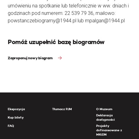
umówieniu na spotkanie lub telefonicznie w ww. dniach i
godzinach pod numerem: 22 539 79 36, mailowo:
powstanczebiogramy@1944.pl lub mpalgan@1944.pl
Pomóż uzupełnić bazę biogramów
Zaproponuj nowy biogram
Ekspozycja
Tłumacz PJM
O Muzeum
Deklaracja
Kup bilety
dostępności
FAQ
Projekty
dofinansowane z
MKiDN