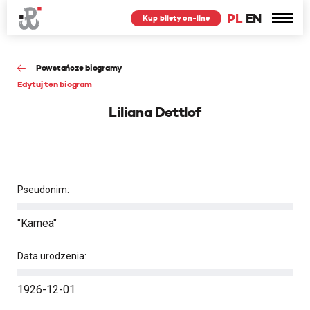
PL
EN
Kup bilety on-line
Powstańcze biogramy
Edytuj ten biogram
Liliana Dettlof
Pseudonim:
"Kamea"
Data urodzenia:
1926-12-01