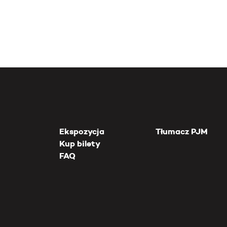
Ekspozycja
Tłumacz PJM
Kup bilety
FAQ