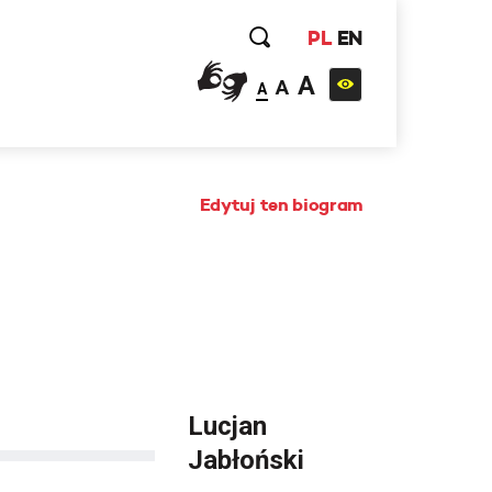
PL
EN
A
A
A
Edytuj ten biogram
Lucjan
Jabłoński