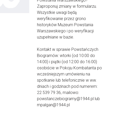
Powstania Warszawskiego?
Zaproponuj zmiany w formularzu.
Wszystkie uwagi będą
weryfikowanie przez grono
historyków Muzeum Powstania
Warszawskiego i po weryfikacji
uzupełniane w bazie.
Kontakt w sprawie Powstańczych
Biogramów: wtorki (od 10:00 do
14:00) i piątki (od 12:00 do 16:00)
osobiście w Pokoju Kombatanta po
wcześniejszym umówieniu na
spotkanie lub telefonicznie w ww.
dniach i godzinach pod numerem:
22 539 79 36, mailowo:
powstanczebiogramy@1944.pl lub
mpalgan@1944.pl