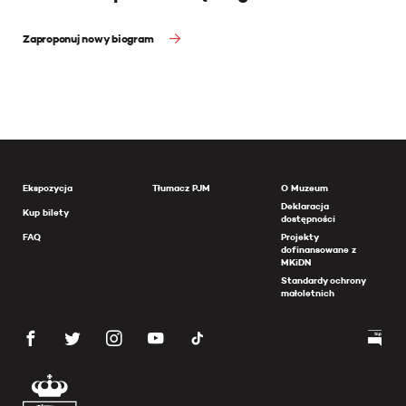
Zaproponuj nowy biogram
Ekspozycja
Tłumacz PJM
O Muzeum
Deklaracja
Kup bilety
dostępności
FAQ
Projekty
dofinansowane z
MKiDN
Standardy ochrony
małoletnich