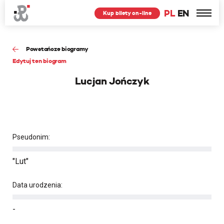
PL
EN
Kup bilety on-line
Powstańcze biogramy
Edytuj ten biogram
Lucjan Jończyk
Pseudonim:
"Lut"
Data urodzenia:
-