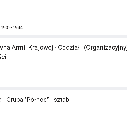
i 1939-1944:
a Armii Krajowej - Oddział I (Organizacyjny)
ści
 - Grupa "Północ” - sztab