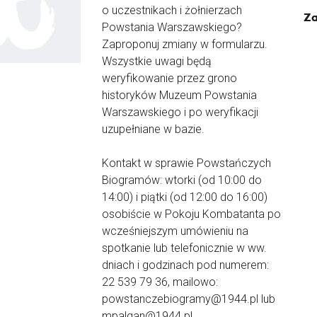
o uczestnikach i żołnierzach
Za
Powstania Warszawskiego?
Zaproponuj zmiany w formularzu.
Wszystkie uwagi będą
weryfikowanie przez grono
historyków Muzeum Powstania
Warszawskiego i po weryfikacji
uzupełniane w bazie.
Kontakt w sprawie Powstańczych
Biogramów: wtorki (od 10:00 do
14:00) i piątki (od 12:00 do 16:00)
osobiście w Pokoju Kombatanta po
wcześniejszym umówieniu na
spotkanie lub telefonicznie w ww.
dniach i godzinach pod numerem:
22 539 79 36, mailowo:
powstanczebiogramy@1944.pl lub
mpalgan@1944.pl