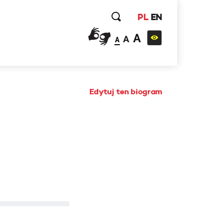
PL
EN
A
A
A
Edytuj ten biogram