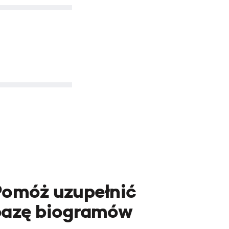
Pomóż uzupełnić
bazę biogramów