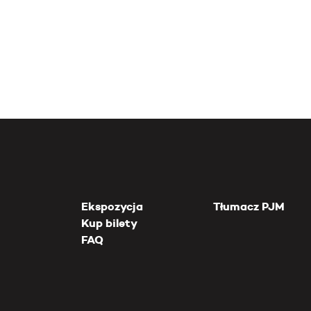
Ekspozycja
Tłumacz PJM
Kup bilety
FAQ