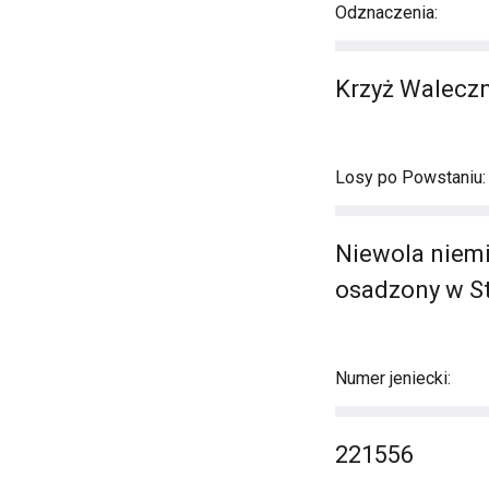
Odznaczenia:
Krzyż Waleczn
Losy po Powstaniu:
Niewola niemi
osadzony w St
Numer jeniecki:
221556