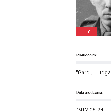
11
Pseudonim:
"Gard", "Ludga
Data urodzenia:
1912-08-24