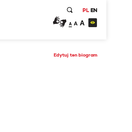
PL
EN
A
A
A
Edytuj ten biogram