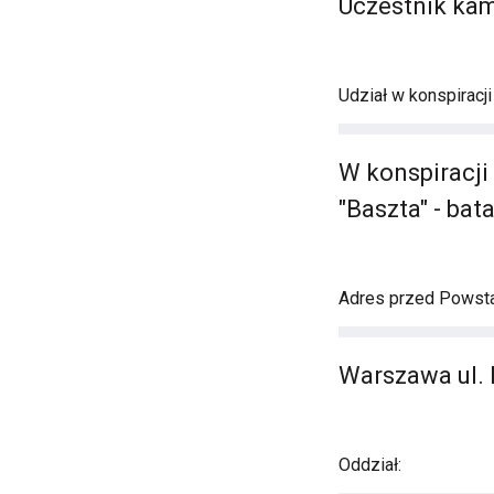
Uczestnik ka
Udział w konspiracj
W konspiracji
"Baszta" - bata
Adres przed Powst
Warszawa ul.
Oddział: