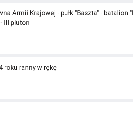
 Armii Krajowej - pułk "Baszta" - batalion "B
 III pluton
4 roku ranny w rękę