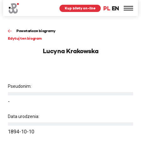
PL
EN
Kup bilety on-line
Powstańcze biogramy
Edytuj ten biogram
Lucyna Krakowska
Pseudonim:
-
Data urodzenia:
1894-10-10