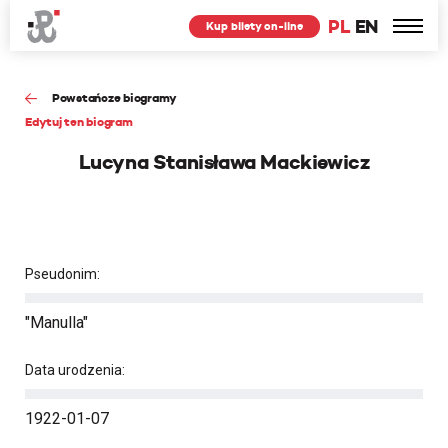
PL
EN
Kup bilety on-line
Powstańcze biogramy
Edytuj ten biogram
Lucyna Stanisława Mackiewicz
Pseudonim:
"Manulla"
Data urodzenia:
1922-01-07