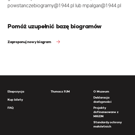
powstanczebiogramy@1944.pl lub mpalgan@1944.pl
Pomóż uzupełnić bazę biogramów
Zaproponuj nowy biogram
Ekspozycja
Tłumacz PJM
O Muzeum
Deklaracja
Kup bilety
dostępności
FAQ
Projekty
dofinansowane z
MKiDN
Standardy ochrony
małoletnich