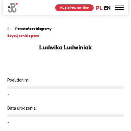
PL
EN
Kup bilety on-line
Powstańcze biogramy
Edytuj ten biogram
Ludwika Ludwiniak
Pseudonim:
-
Data urodzenia:
-