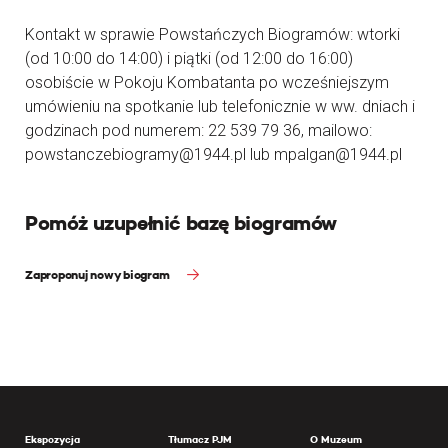
Kontakt w sprawie Powstańczych Biogramów: wtorki
(od 10:00 do 14:00) i piątki (od 12:00 do 16:00)
osobiście w Pokoju Kombatanta po wcześniejszym
umówieniu na spotkanie lub telefonicznie w ww. dniach i
godzinach pod numerem: 22 539 79 36, mailowo:
powstanczebiogramy@1944.pl lub mpalgan@1944.pl
Pomóż uzupełnić bazę biogramów
Zaproponuj nowy biogram
Ekspozycja
Tłumacz PJM
O Muzeum