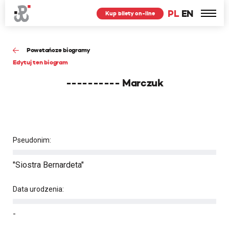
PL
EN
Kup bilety on-line
Powstańcze biogramy
Edytuj ten biogram
---------- Marczuk
Pseudonim:
"Siostra Bernardeta"
Data urodzenia:
-