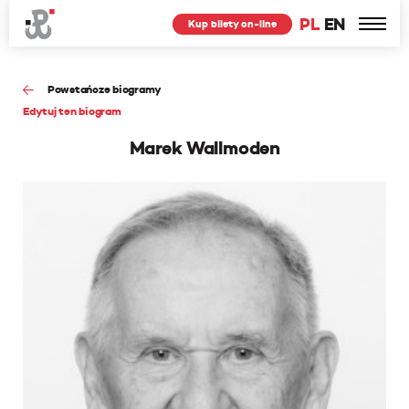
PL
EN
Kup bilety on-line
Powstańcze biogramy
Edytuj ten biogram
Marek Wallmoden