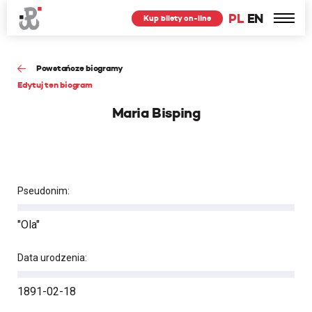
PL
EN
Kup bilety on-line
Powstańcze biogramy
Edytuj ten biogram
Maria Bisping
Pseudonim:
"Ola"
Data urodzenia:
1891-02-18