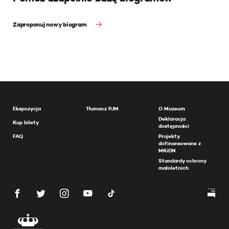
Zaproponuj nowy biogram
Ekspozycja
Tłumacz PJM
O Muzeum
Deklaracja
Kup bilety
dostępności
FAQ
Projekty
dofinansowane z
MKiDN
Standardy ochrony
małoletnich