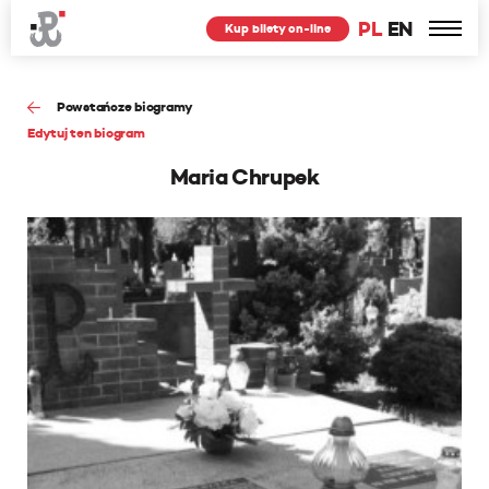
PL
EN
Kup bilety on-line
Powstańcze biogramy
Edytuj ten biogram
Maria Chrupek