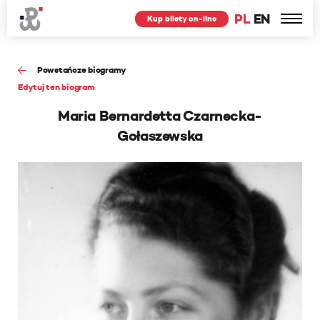
PL
EN
Kup bilety on-line
Powstańcze biogramy
Edytuj ten biogram
Maria Bernardetta Czarnecka-
Gołaszewska