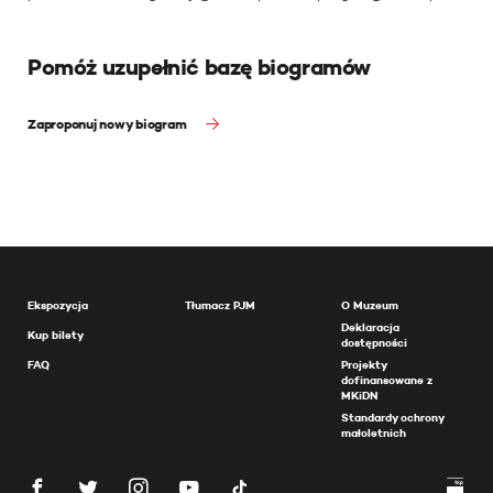
Pomóż uzupełnić bazę biogramów
Zaproponuj nowy biogram
Ekspozycja
Tłumacz PJM
O Muzeum
Deklaracja
Kup bilety
dostępności
FAQ
Projekty
dofinansowane z
MKiDN
Standardy ochrony
małoletnich