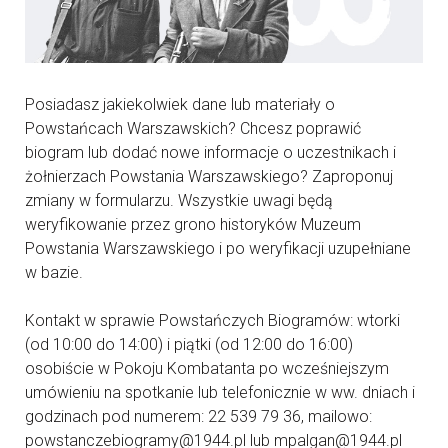
Posiadasz jakiekolwiek dane lub materiały o
Powstańcach Warszawskich? Chcesz poprawić
biogram lub dodać nowe informacje o uczestnikach i
żołnierzach Powstania Warszawskiego? Zaproponuj
zmiany w formularzu. Wszystkie uwagi będą
weryfikowanie przez grono historyków Muzeum
Powstania Warszawskiego i po weryfikacji uzupełniane
w bazie.
Kontakt w sprawie Powstańczych Biogramów: wtorki
(od 10:00 do 14:00) i piątki (od 12:00 do 16:00)
osobiście w Pokoju Kombatanta po wcześniejszym
umówieniu na spotkanie lub telefonicznie w ww. dniach i
godzinach pod numerem: 22 539 79 36, mailowo:
powstanczebiogramy@1944.pl lub mpalgan@1944.pl