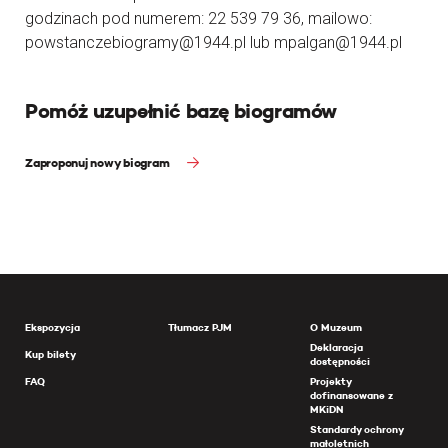
godzinach pod numerem: 22 539 79 36, mailowo:
powstanczebiogramy@1944.pl lub mpalgan@1944.pl
Pomóż uzupełnić bazę biogramów
Zaproponuj nowy biogram
Ekspozycja
Tłumacz PJM
O Muzeum
Deklaracja
Kup bilety
dostępności
FAQ
Projekty
dofinansowane z
MKiDN
Standardy ochrony
małoletnich