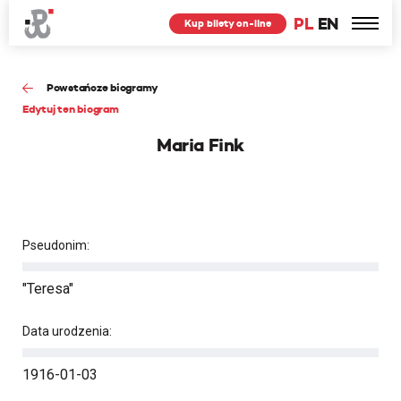
PL
EN
Kup bilety on-line
Powstańcze biogramy
Edytuj ten biogram
Maria Fink
Pseudonim:
"Teresa"
Data urodzenia:
1916-01-03