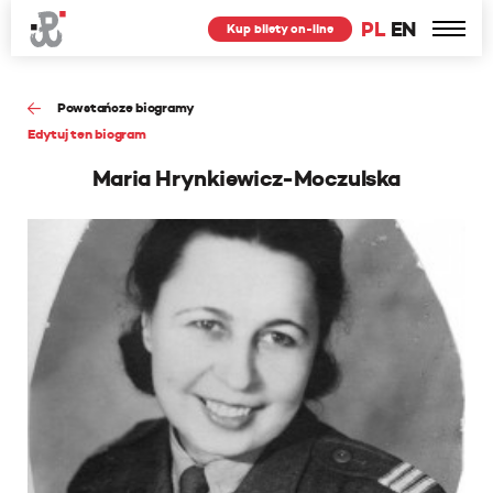
PL
EN
Kup bilety on-line
Powstańcze biogramy
Edytuj ten biogram
Maria Hrynkiewicz-Moczulska