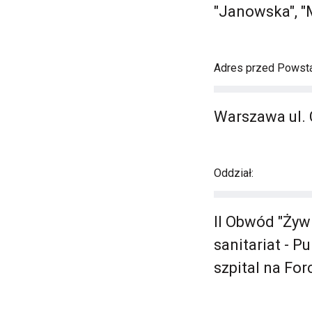
"Janowska", "
Adres przed Powst
Warszawa ul. 
Oddział:
II Obwód "Żyw
sanitariat - P
szpital na For