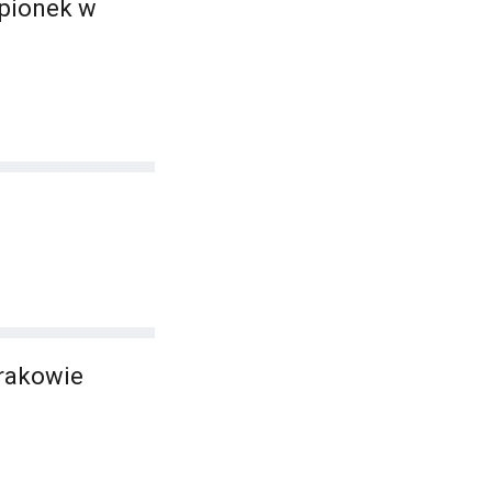
epionek w
rakowie