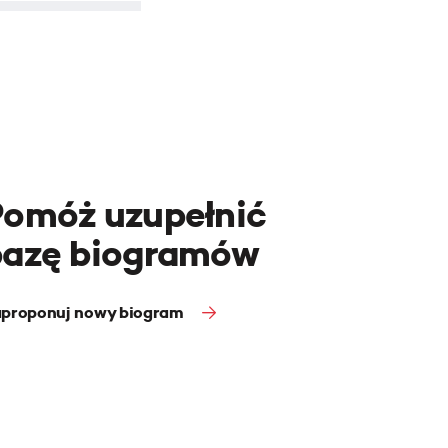
Pomóż uzupełnić
bazę biogramów
proponuj nowy biogram