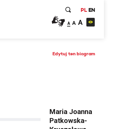
PL
EN
A
A
A
Edytuj ten biogram
Maria Joanna
Patkowska-