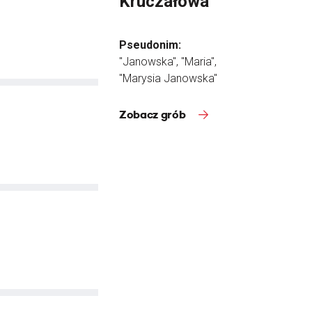
Kruczałowa
Pseudonim:
"Janowska", "Maria",
"Marysia Janowska"
Zobacz grób