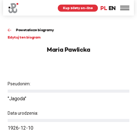
PL
EN
Kup bilety on-line
Powstańcze biogramy
Edytuj ten biogram
Maria Pawlicka
Pseudonim:
"Jagoda"
Data urodzenia:
1926-12-10