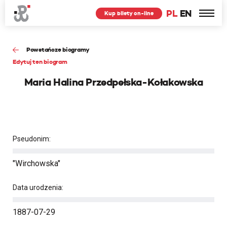
PL
EN
Kup bilety on-line
Powstańcze biogramy
Edytuj ten biogram
Maria Halina Przedpełska-Kołakowska
Pseudonim:
"Wirchowska"
Data urodzenia:
1887-07-29