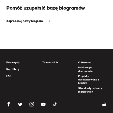
Pomóż uzupełnić bazę biogramów
Zaproponuj nowy biogram
Ekspozycja
Tłumacz PJM
O Muzeum
Deklaracja
Kup bilety
dostępności
FAQ
Projekty
dofinansowane z
MKiDN
Standardy ochrony
małoletnich