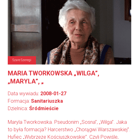
Szare Szeregi
MARIA TWORKOWSKA „WILGA”,
„MARYLA”, „
Data wywiadu:
2008-01-27
Formacja:
Sanitariuszka
Dzielnica:
Śródmieście
Maryla Tworkowska. Pseudonim „Sosna”, „Wilga”. Jaka
to była formacja? Harcerstwo „Chorągwi Warszawskiej”.
Hufiec „Wybrzeże Kościuszkowskie”. Czyli Powiśle,