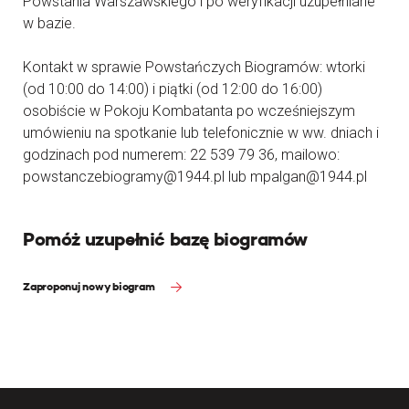
Powstania Warszawskiego i po weryfikacji uzupełniane
w bazie.
Kontakt w sprawie Powstańczych Biogramów: wtorki
(od 10:00 do 14:00) i piątki (od 12:00 do 16:00)
osobiście w Pokoju Kombatanta po wcześniejszym
umówieniu na spotkanie lub telefonicznie w ww. dniach i
godzinach pod numerem: 22 539 79 36, mailowo:
powstanczebiogramy@1944.pl lub mpalgan@1944.pl
Pomóż uzupełnić bazę biogramów
Zaproponuj nowy biogram