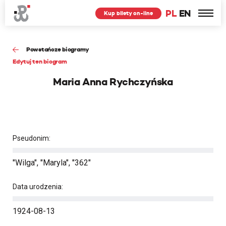
PL
EN
Kup bilety on-line
Powstańcze biogramy
Edytuj ten biogram
Maria Anna Rychczyńska
Pseudonim:
"Wilga", "Maryla", "362"
Data urodzenia:
1924-08-13