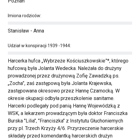
Poznań
Imiona rodziców:
Stanisław - Anna
Udział w konspiracji 1939 -1944:
Harcerka hufca „Wybrzeże Kościuszkowskie”*, którego
hufcową była Jolanta Wedecka. Należała do drużyny
prowadzonej przez drużynową Zofię Zawadzką ps.
„Zocha”, zaś zastępową była Jolanta Krajewska,
zastępowana okresowo przez Hannę Czarnocką. W
okresie okupacji odbyła przeszkolenie sanitarne.
Harcerki podlegały pod panią Hannę Wojewódzką z
WSK, a lekarzem prowadzącym była doktor Franciszka
Burska "Lilia", "Franciszka" z Instytutu Głuchoniemych
przy pl. Trzech Krzyży 4/6. Przyrzeczenie harcerskie
składały przed komendantką harcerskich drużyn