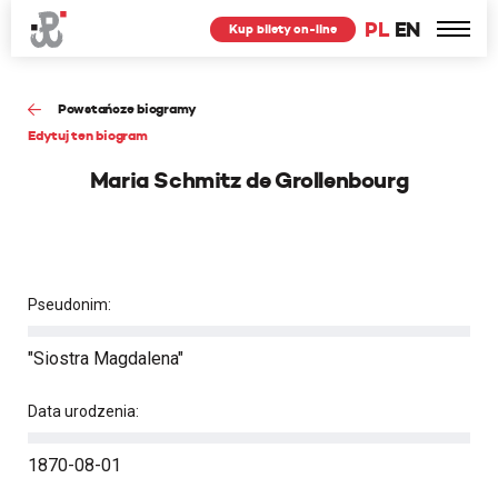
PL
EN
Kup bilety on-line
Powstańcze biogramy
Edytuj ten biogram
Maria Schmitz de Grollenbourg
Pseudonim:
"Siostra Magdalena"
Data urodzenia:
1870-08-01