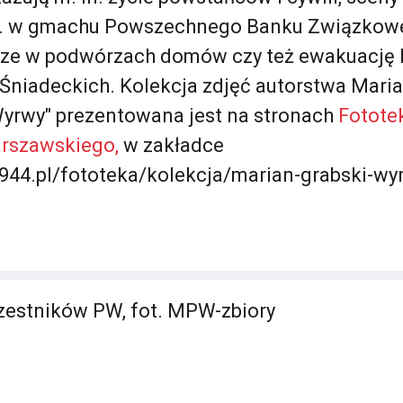
in. w gmachu Powszechnego Banku Związkowe
sze w podwórzach domów czy też ewakuację 
ą Śniadeckich. Kolekcja zdjęć autorstwa Mari
yrwy" prezentowana jest na stronach
Fotote
rszawskiego,
w zakładce
944.pl/fototeka/kolekcja/marian-grabski-wy
estników PW, fot. MPW-zbiory