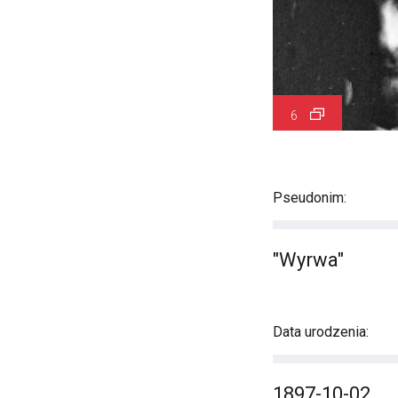
6
Pseudonim:
"Wyrwa"
Data urodzenia:
1897-10-02