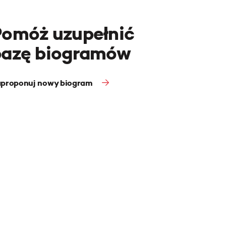
Pomóż uzupełnić
bazę biogramów
proponuj nowy biogram