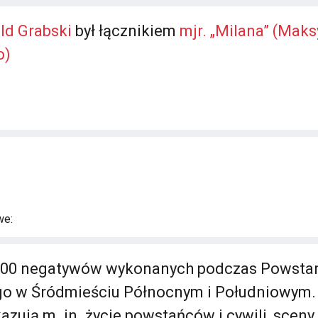
ld Grabski
był łącznikiem
mjr. „Milana” (Maks
o)
we:
800 negatywów wykonanych podczas Powsta
o w Śródmieściu Północnym i Południowym.
azują m. in. życie powstańców i cywili, sceny 