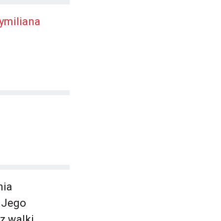
ymiliana
nia
 Jego
z walki,