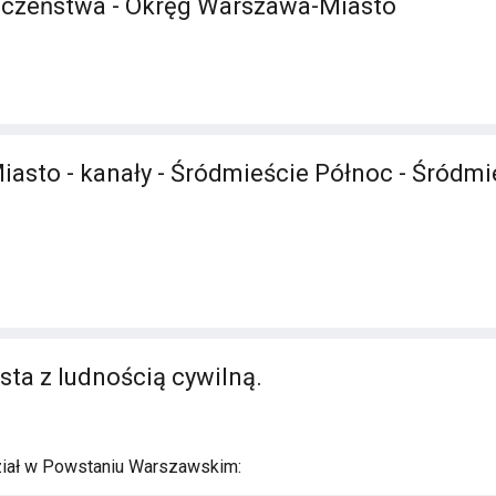
eczeństwa - Okręg Warszawa-Miasto
Miasto - kanały - Śródmieście Północ - Śródmi
sta z ludnością cywilną.
ział w Powstaniu Warszawskim: