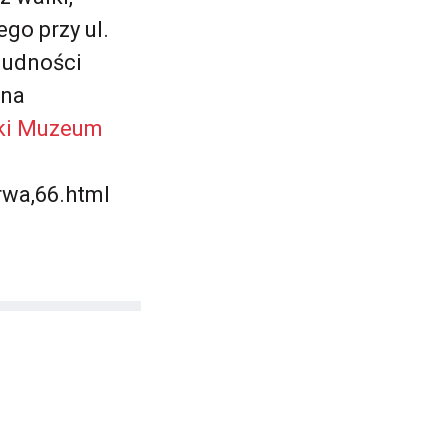
go przy ul.
ludności
ana
ki Muzeum
rwa,66.html