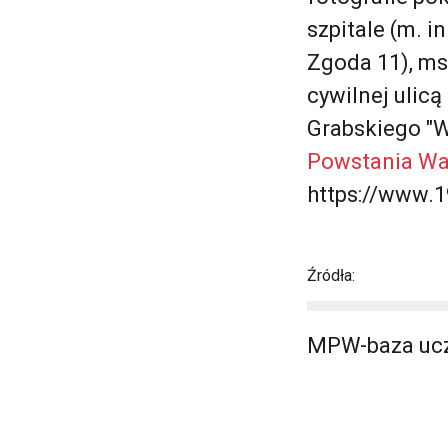
szpitale (m. 
Zgoda 11), m
cywilnej ulic
Grabskiego "W
Powstania Wa
https://www.1
Źródła:
MPW-baza ucz