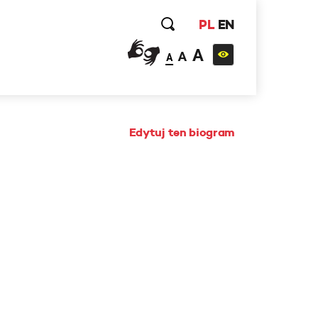
PL
EN
A
A
A
Edytuj ten biogram