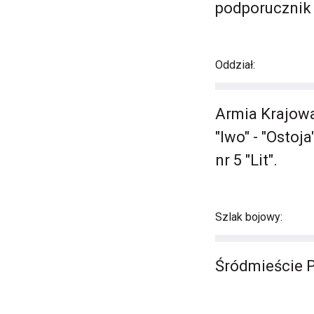
podporucznik
Oddział:
Armia Krajowa
"Iwo" - "Ostoj
nr 5 "Lit".
Szlak bojowy:
Śródmieście 