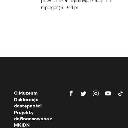
powstanczebiogramy@1944.pl lub
mpalgan@1944.pl
O Muzeum
Deklaracja
dostępności
Projekty
dofinansowane z
MKiDN