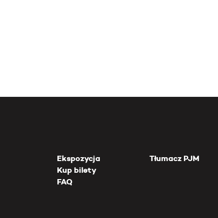
Ekspozycja
Tłumacz PJM
Kup bilety
FAQ