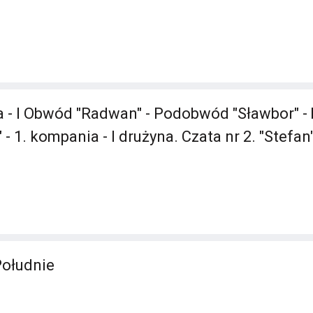
 - I Obwód "Radwan" - Podobwód "Sławbor" - 
a" - 1. kompania - I drużyna. Czata nr 2. "Stefa
Południe