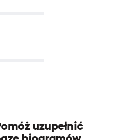
Pomóż uzupełnić
bazę biogramów