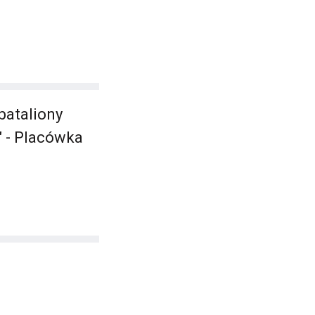
bataliony
n" - Placówka