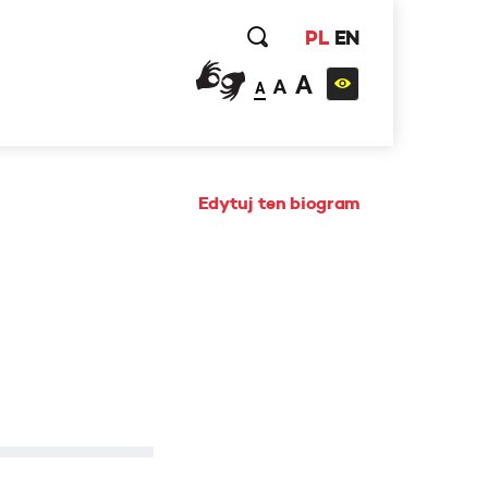
PL
EN
A
A
A
Edytuj ten biogram