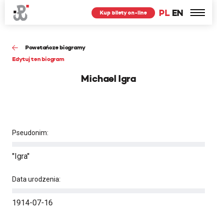
PL
EN
Kup bilety on-line
Powstańcze biogramy
Edytuj ten biogram
Michael Igra
Pseudonim:
"Igra"
Data urodzenia:
1914-07-16