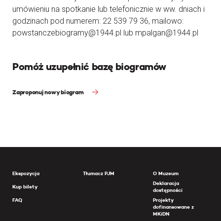
umówieniu na spotkanie lub telefonicznie w ww. dniach i
godzinach pod numerem: 22 539 79 36, mailowo:
powstanczebiogramy@1944.pl lub mpalgan@1944.pl
Pomóż uzupełnić bazę biogramów
Zaproponuj nowy biogram
Ekspozycja
Tłumacz PJM
O Muzeum
Deklaracja
Kup bilety
dostępności
FAQ
Projekty
dofinansowane z
MKiDN