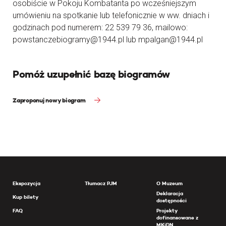
osobiście w Pokoju Kombatanta po wcześniejszym
umówieniu na spotkanie lub telefonicznie w ww. dniach i
godzinach pod numerem: 22 539 79 36, mailowo:
powstanczebiogramy@1944.pl lub mpalgan@1944.pl
Pomóż uzupełnić bazę biogramów
Zaproponuj nowy biogram
Ekspozycja
Tłumacz PJM
O Muzeum
Deklaracja
Kup bilety
dostępności
FAQ
Projekty
dofinansowane z
MKiDN