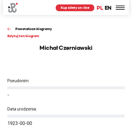
PL
EN
Kup bilety on-line
Powstańcze biogramy
Edytuj ten biogram
Michał Czerniawski
Pseudonim:
-
Data urodzenia:
1923-00-00