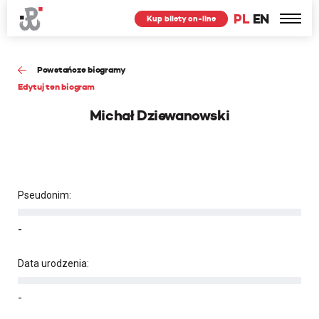
PL
EN
Kup bilety on-line
Powstańcze biogramy
Edytuj ten biogram
Michał Dziewanowski
Pseudonim:
-
Data urodzenia:
-