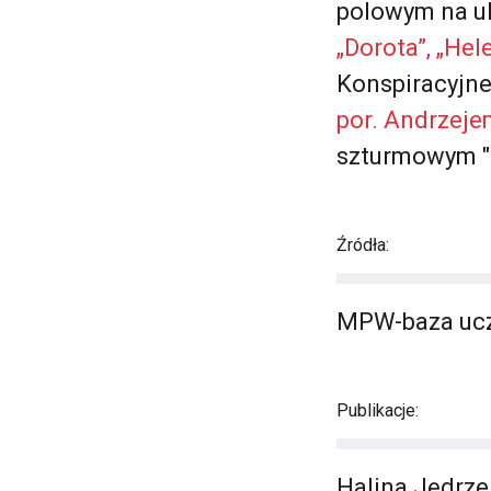
polowym na ul
„Dorota”, „Hel
Konspiracyjn
por. Andrzeje
szturmowym "
Źródła:
MPW-baza ucz
Publikacje:
Halina Jędrze