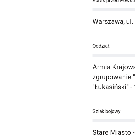
Adres przed Powst
Warszawa, ul. 
Oddział:
Armia Krajowa
zgrupowanie "S
"Łukasiński" -
Szlak bojowy:
Stare Miasto 