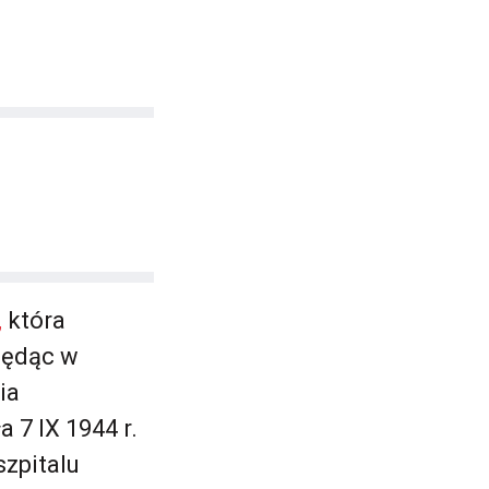
,
która
będąc w
ia
 7 IX 1944 r.
szpitalu