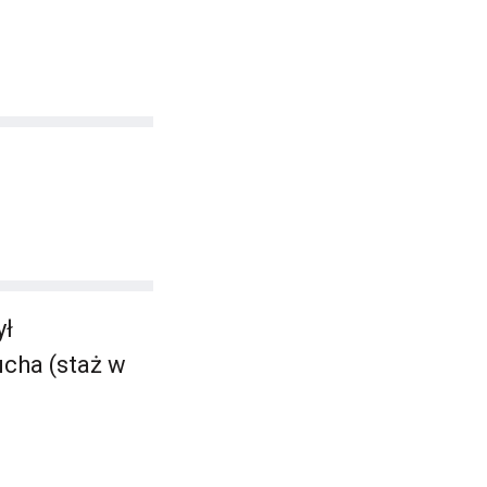
ył
ucha (staż w