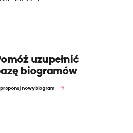
Pomóż uzupełnić
bazę biogramów
proponuj nowy biogram