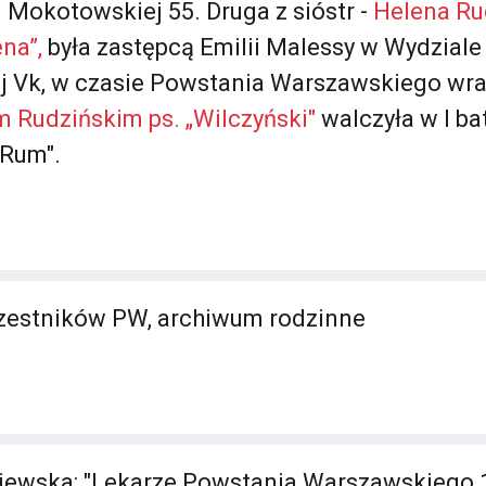
 Mokotowskiej 55. Druga z sióstr -
Helena Ru
ena”,
była zastępcą Emilii Malessy w Wydziale
ej Vk, w czasie Powstania Warszawskiego wr
m Rudzińskim ps. „Wilczyński"
walczyła w I ba
Rum".
estników PW, archiwum rodzinne
jewska: "Lekarze Powstania Warszawskiego 1V