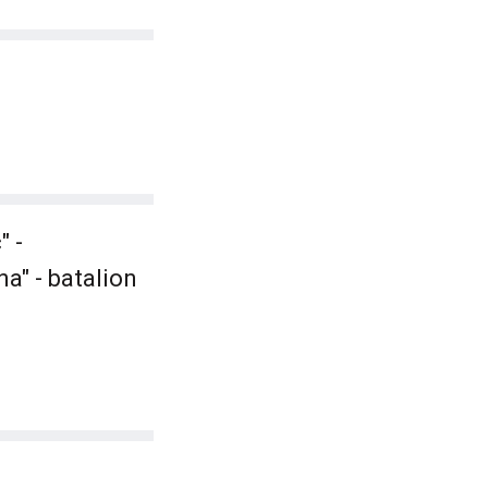
" -
a" - batalion