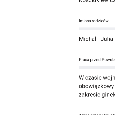
Kościukiewic
Imiona rodziców:
Michał - Juli
Praca przed Powst
W czasie wojn
obowiązkowy 3
zakresie ginek