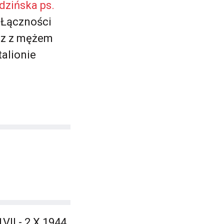
dzińska ps.
 Łączności
az z mężem
talionie
II - 2 X 1944