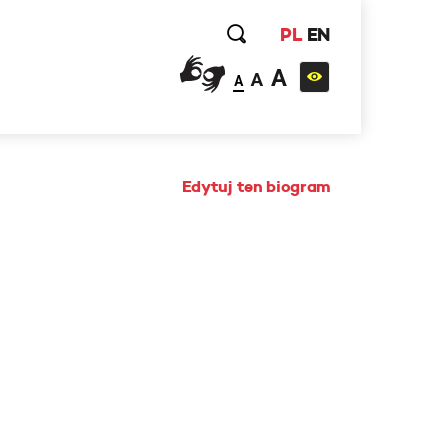
PL
EN
A
A
A
Edytuj ten biogram