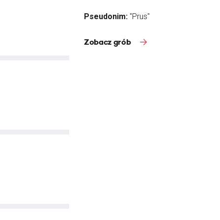
Pseudonim:
"Prus"
Zobacz grób