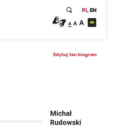
PL
EN
A
A
A
Edytuj ten biogram
Michał
Rudowski