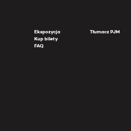
Ekspozycja
Tłumacz PJM
Kup bilety
FAQ