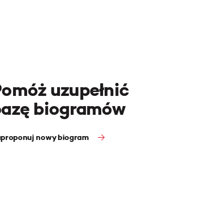
Pomóż uzupełnić
bazę biogramów
proponuj nowy biogram