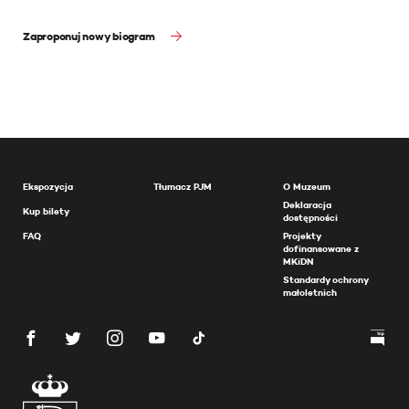
Zaproponuj nowy biogram
Ekspozycja
Tłumacz PJM
O Muzeum
Deklaracja
Kup bilety
dostępności
FAQ
Projekty
dofinansowane z
MKiDN
Standardy ochrony
małoletnich