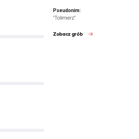
Pseudonim:
"Tolimierz"
Zobacz grób