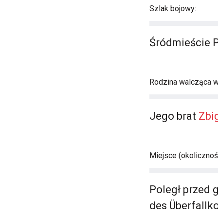
Szlak bojowy:
Śródmieście 
Rodzina walcząca 
Jego brat
Zbi
Miejsce (okolicznośc
Poległ przed 
des Überfallk