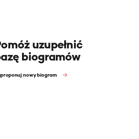
Pomóż uzupełnić
bazę biogramów
proponuj nowy biogram