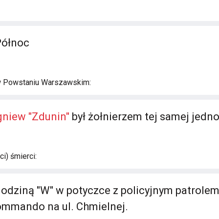
Północ
w Powstaniu Warszawskim:
gniew "Zdunin"
był żołnierzem tej samej jedno
i) śmierci:
godziną "W" w potyczce z policyjnym patrolem
ommando na ul. Chmielnej.