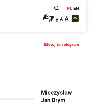
PL
EN
A
A
A
Edytuj ten biogram
Mieczysław
Jan Brym