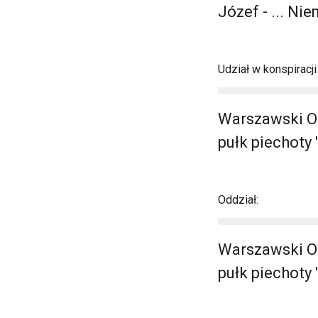
Józef - ... N
Udział w konspiracj
Warszawski Ok
pułk piechoty 
Oddział:
Warszawski Ok
pułk piechoty 