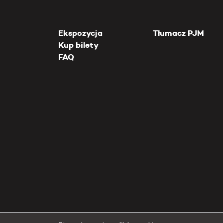
Ekspozycja
Tłumacz PJM
Kup bilety
FAQ