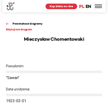
PL
EN
Kup bilety on-line
Powstańcze biogramy
Edytuj ten biogram
Mieczysław Chomentowski
Pseudonim:
"Sawan"
Data urodzenia:
1923-03-01