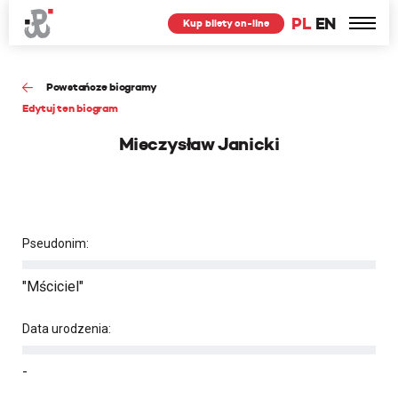
PL
EN
Kup bilety on-line
Powstańcze biogramy
Edytuj ten biogram
Mieczysław Janicki
Pseudonim:
"Mściciel"
Data urodzenia:
-