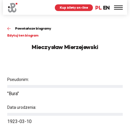
PL
EN
Kup bilety on-line
Powstańcze biogramy
Edytuj ten biogram
Mieczysław Mierzejewski
Pseudonim:
"Bura"
Data urodzenia:
1923-03-10