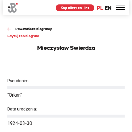
PL
EN
Kup bilety on-line
Powstańcze biogramy
Edytuj ten biogram
Mieczysław Swierdza
Pseudonim:
"Orkan"
Data urodzenia:
1924-03-30