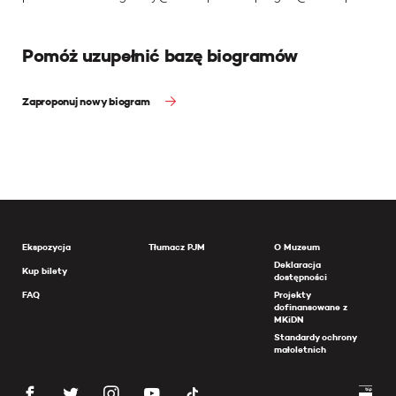
Pomóż uzupełnić bazę biogramów
Zaproponuj nowy biogram
Ekspozycja
Tłumacz PJM
O Muzeum
Deklaracja
Kup bilety
dostępności
FAQ
Projekty
dofinansowane z
MKiDN
Standardy ochrony
małoletnich