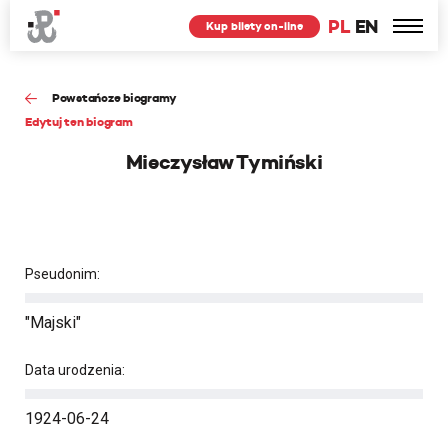
PL
EN
Kup bilety on-line
Powstańcze biogramy
Edytuj ten biogram
Mieczysław Tymiński
Pseudonim:
"Majski"
Data urodzenia:
1924-06-24