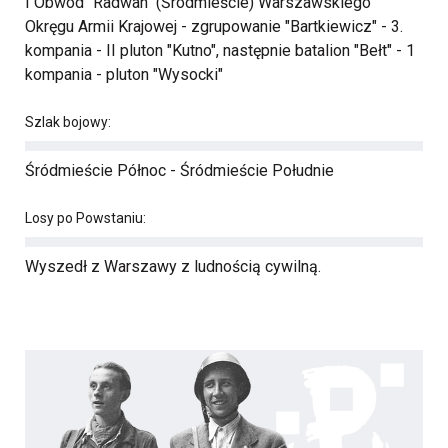
I Obwód "Radwan" (Śródmieście) Warszawskiego
Okręgu Armii Krajowej - zgrupowanie "Bartkiewicz" - 3.
kompania - II pluton "Kutno", następnie batalion "Bełt" - 1
kompania - pluton "Wysocki"
Szlak bojowy:
Śródmieście Północ - Śródmieście Południe
Losy po Powstaniu:
Wyszedł z Warszawy z ludnością cywilną.